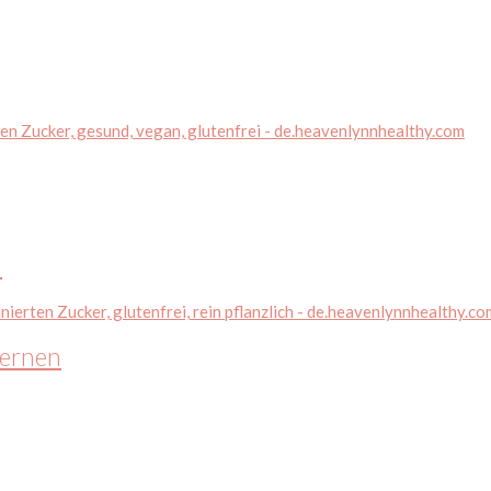
n
kernen