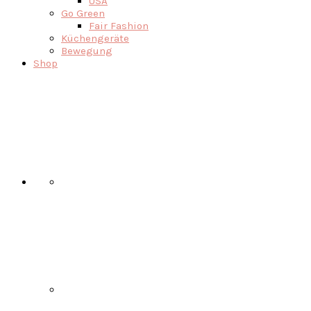
USA
Go Green
Fair Fashion
Küchengeräte
Bewegung
Shop
Nav
Social
Menu