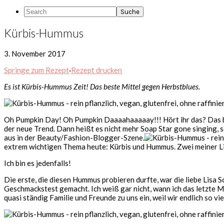
Search
Kürbis-Hummus
3. November 2017
Springe zum Rezept
·
Rezept drucken
Es ist Kürbis-Hummus Zeit! Das beste Mittel gegen Herbstblues.
Oh Pumpkin Day! Oh Pumpkin Daaaahaaaaay!!! Hört ihr das? Das bin 
der neue Trend. Dann heißt es nicht mehr Soap Star gone singing, s
aus in der Beauty/Fashion-Blogger-Szene.
extrem wichtigen Thema heute: Kürbis und Hummus. Zwei meiner Li
Ich bin es jedenfalls!
Die erste, die diesen Hummus probieren durfte, war die liebe Lisa S
Geschmackstest gemacht. Ich weiß gar nicht, wann ich das letzte M
quasi ständig Familie und Freunde zu uns ein, weil wir endlich so vie