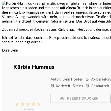
Menschen einzuladen und mit ihnen mit einem Brunch in den dunklen 
diesen Kürbis-Hummus serviert, dann seid ihr ungeschlagen die neu
Vitamin A umgewandelt wird, nein, er ist auch noch etwas für die sc
nehmen gleichzeitig weniger Kalorien zu uns. Das Brot auf dem Bild
Zudem schmeckt einfach alles aus Kürbis nach Herbst und der macht
Ich hoffe sehr, dass euch das Rezept schmeckt und ich wünsche euc
schaut unbedingt vorbei!
Eure Lynn
Kürbis-Hummus
Autor:
Lynn Hoefer
Vorbereitung
Kochzeit:
5 mins
Gesamtzeit:
REZEPT DRUCKEN
1
2
3
4
5
Star
Stars
Stars
Stars
Stars
No reviews