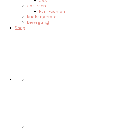
USA
Go Green
Fair Fashion
Küchengeräte
Bewegung
Shop
Nav
Social
Menu