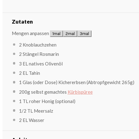
Zutaten
Mengen anpassen
1mal
2mal
3mal
2
Knoblauchzehen
2
Stängel Rosmarin
3
EL natives Olivenöl
2
EL Tahin
1
Glas (oder Dose) Kichererbsen (Abtropfgewicht
265g
)
200g
selbst gemachtes
Kürbispüree
1
TL roher Honig (optional)
1/2
TL Meersalz
2
EL Wasser