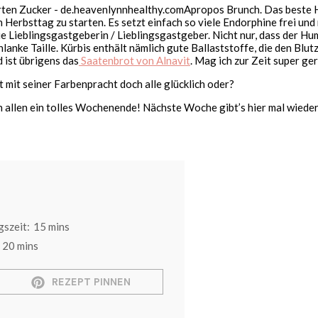
Apropos Brunch. Das beste H
Herbsttag zu starten. Es setzt einfach so viele Endorphine frei und
e Lieblingsgastgeberin / Lieblingsgastgeber. Nicht nur, dass der Hum
hlanke Taille. Kürbis enthält nämlich gute Ballaststoffe, die den Blu
 ist übrigens das
Saatenbrot von Alnavit
. Mag ich zur Zeit super ge
 mit seiner Farbenpracht doch alle glücklich oder?
h allen ein tolles Wochenende! Nächste Woche gibt’s hier mal wieder
szeit:
15 mins
20 mins
REZEPT PINNEN